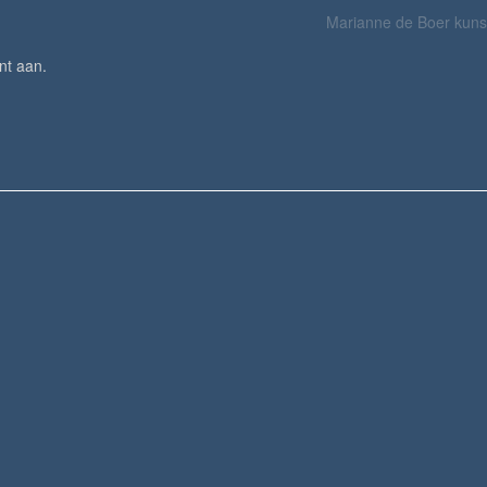
Marianne de Boer kuns
nt aan
.