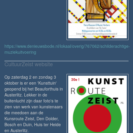
https://www.denieuwsbode.nl/lokaal/overig/767062/schilderachtige-
muziekuitvoering
CultuurZeist website
Op zaterdag 2 en zondag 3
oktober is er een 'Kunsttuin'
geopend bij het Beauforthuis in
Austerlitz. Lekker in de
buitenlucht zijn daar foto's te
zien van werk van kunstenaars
die meedoen aan de
Kunsroute Zeist, Den Dolder,
Bosch en Duin, Huis ter Heide
en Austerlitz.