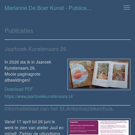
Marianne De Boer Kunst - Publicaties
Tog
navi
Publicaties
Jaarboek Kunstenaars 26
In 2026 sta ik in Jaaroek
Kunstenaars 26.
Mooie paginagrote
afbeeldingen!
Download PDF
https://www.jaarboekkunstenaars.nl/
informatieblad van het St.Antoniusziekenhuis.
Vanaf 17 april tot 26 juni is
werk te zien van atelier Juul en
mijzelf. Ziehier de uitnodiging.