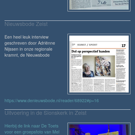
Nieuwsbode Zeist
Een heel leuk interview
geschreven door Adriënne
Nijssen in onze regionale
kramnt, de Nieuwsbode
https://www.denieuwsbode.nl/reader/68922#p=16
Uitvoering in de Sionskerk in Zeist
Hierbij de link naar De Toets
voor een groepsfoto van Mel