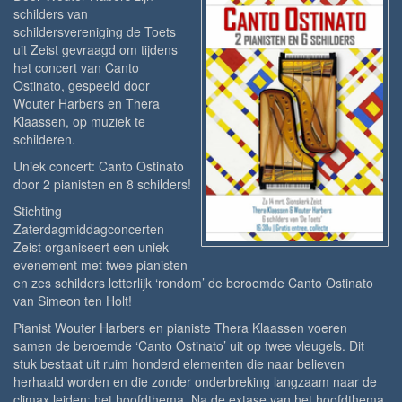
schilders van
schildersvereniging de Toets
uit Zeist gevraagd om tijdens
het concert van Canto
Ostinato, gespeeld door
Wouter Harbers en Thera
Klaassen, op muziek te
schilderen.
Uniek concert: Canto Ostinato
door 2 pianisten en 8 schilders!
Stichting
Zaterdagmiddagconcerten
Zeist organiseert een uniek
evenement met twee pianisten
en zes schilders letterlijk ‘rondom’ de beroemde Canto Ostinato
van Simeon ten Holt!
Pianist Wouter Harbers en pianiste Thera Klaassen voeren
samen de beroemde ‘Canto Ostinato’ uit op twee vleugels. Dit
stuk bestaat uit ruim honderd elementen die naar believen
herhaald worden en die zonder onderbreking langzaam naar de
climax leiden: het hoofdthema. Na de extase van het hoofdthema