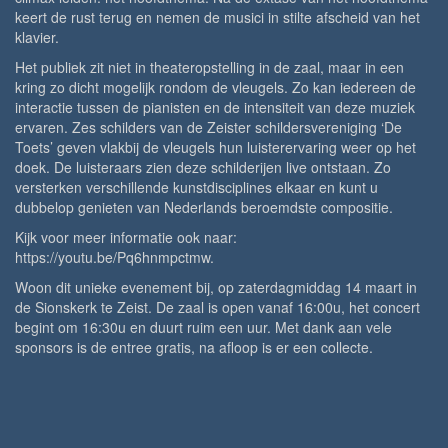
keert de rust terug en nemen de musici in stilte afscheid van het
klavier.
Het publiek zit niet in theateropstelling in de zaal, maar in een
kring zo dicht mogelijk rondom de vleugels. Zo kan iedereen de
interactie tussen de pianisten en de intensiteit van deze muziek
ervaren. Zes schilders van de Zeister schildersvereniging ‘De
Toets’ geven vlakbij de vleugels hun luisterervaring weer op het
doek. De luisteraars zien deze schilderijen live ontstaan. Zo
versterken verschillende kunstdisciplines elkaar en kunt u
dubbelop genieten van Nederlands beroemdste compositie.
Kijk voor meer informatie ook naar:
https://youtu.be/Pq6hnmpctmw.
Woon dit unieke evenement bij, op zaterdagmiddag 14 maart in
de Sionskerk te Zeist. De zaal is open vanaf 16:00u, het concert
begint om 16:30u en duurt ruim een uur. Met dank aan vele
sponsors is de entree gratis, na afloop is er een collecte.