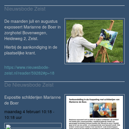
Nieuwsbode Zeist
De maanden juli en augustus
exposeert Marianne de Boer in
zorghotel Bovenwegen,
Heideweg 2, Zeist.
Hierbij de aankondiging in de
plaatselijke krant.
https://www.nieuwsbode-
zeist.nl/reader/59282#p=18
De Nieuwsbode Zeist
Expositie schilderijen Marianne
de Boer
maandag 4 februari 10:18
-
10:18
uur