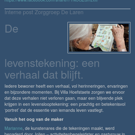
Interne post Zorggroep De Laren
De
levenstekening: een
verhaal dat blijft.
Iedere bewoner heeft een verhaal, vol herinneringen, ervaringen
en bijzondere momenten. Bij Villa Hoefstaete zorgen we ervoor
dat deze verhalen niet verloren gaan, maar een blijvende plek
krijgen in een levenslooptekening: een prachtig en betekenisvol
‘portret’ dat de essentie van iemands leven vastlegt.
Vanuit het oog van de maker
Marianne
, de kunstenares die de tekeningen maakt, werd
benaderd door Jolien – activiteitenbegeleidster en gastvrouw in