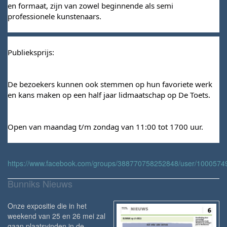
en formaat, zijn van zowel beginnende als semi 
professionele kunstenaars.
Publieksprijs:
De 
bezoekers kunnen ook stemmen op hun favoriete werk 
en kans maken op een half jaar lidmaatschap op De Toets.
Open van maandag t/m zondag van 11:00 tot 1700 uur.
https://www.facebook.com/groups/388770758252848/user/100057
Bunniks Nieuws
Onze expositie die in het
weekend van 25 en 26 mei zal
gaan plaatsvinden in de